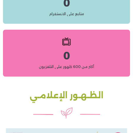
0
متابع على الانستغرام
0
أكثر من 600 ظهور على التلفزيون
الظـهـور الإعلامـي