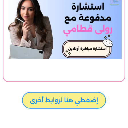
إضغطي هنا لروابط أخرى